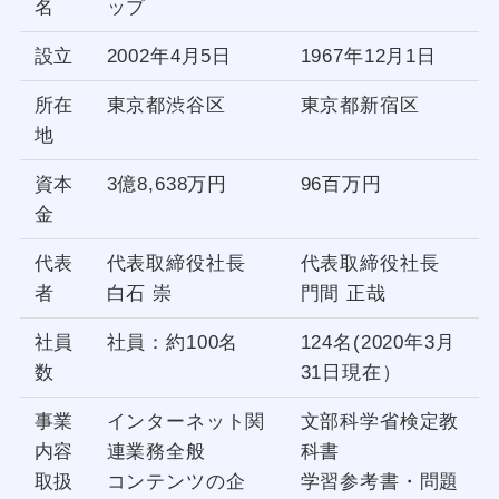
名
ップ
設立
2002年4月5日
1967年12月1日
所在
東京都渋谷区
東京都新宿区
地
資本
3億8,638万円
96百万円
金
代表
代表取締役社長
代表取締役社長
者
白石 崇
門間 正哉
社員
社員：約100名
124名(2020年3月
数
31日現在）
事業
インターネット関
文部科学省検定教
内容
連業務全般
科書
取扱
コンテンツの企
学習参考書・問題