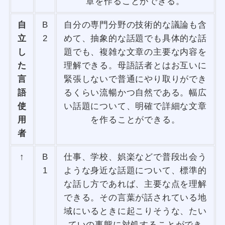
章を作ることができる。
自
B
自分の専門分野の技術的な議論も含
立
2
めて、抽象的な話題でも具体的な話
し
題でも、複雑な文章の主要な内容を
た
理解できる。母語話者とはお互いに
言
緊張しないで普通にやり取りができ
語
るくらい流暢かつ自然である。幅広
使
い話題について、明確で詳細な文章
用
を作ることができる。
者
↑
B
仕事、学校、娯楽などで普段出会う
1
ような身近な話題について、標準的
な話し方であれば、主要な点を理解
できる。その言葉が話されている地
域にいるときに起こりそうな、たい
ていの事態に対処することができ