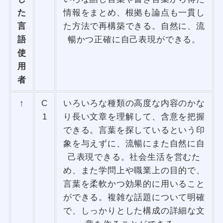
た
情報をまとめ、根拠も論点も一貫し
言
た方法で再構築できる。自然に、流
語
暢かつ正確に自己表現ができる。
使
用
者
↑
C
いろいろな種類の高度な内容のかな
1
り長い文章を理解して、含意を把握
できる。言葉を探しているという印
象を与えずに、流暢にまた自然に自
己表現できる。社会生活を営むた
め、また学問上や職業上の目的で、
言葉を柔軟かつ効果的に用いること
ができる。複雑な話題について明確
で、しっかりとした構成の詳細な文