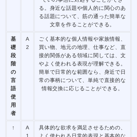
る。身近な話題や個人的に関心のあ
る話題について、筋の通った簡単な
文章を作ることができる。
基
A
ごく基本的な個人情報や家族情報、
礎
2
買い物、地元の地理、仕事など、直
段
接的関係がある領域に関しては、文
階
やよく使われる表現が理解できる。
の
簡単で日常的な範囲なら、身近で日
言
常の事柄について、単純で直接的な
語
情報交換に応じることができる。
使
用
者
↑
A
具体的な欲求を満足させるための、
1
よく使われる日常的表現と基本的な