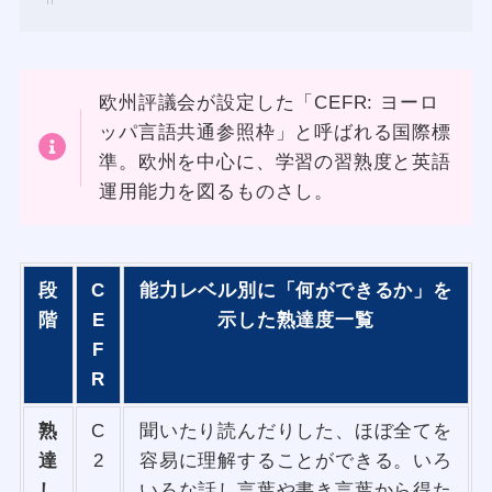
欧州評議会が設定した「CEFR: ヨーロ
ッパ言語共通参照枠」と呼ばれる国際標
準。欧州を中心に、学習の習熟度と英語
運用能力を図るものさし。
段
C
能力レベル別に「何ができるか」を
階
E
示した熟達度一覧
F
R
熟
C
聞いたり読んだりした、ほぼ全てを
達
2
容易に理解することができる。いろ
し
いろな話し言葉や書き言葉から得た