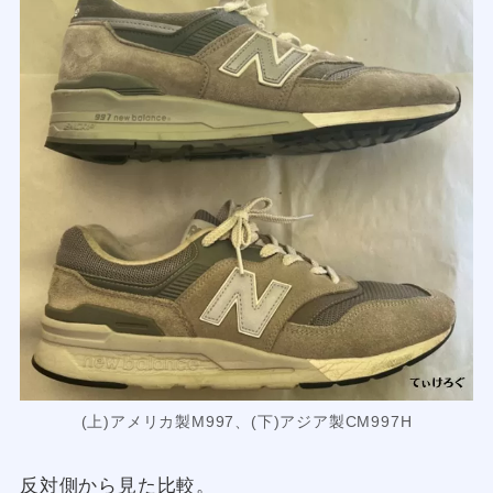
(上)アメリカ製M997、(下)アジア製CM997H
反対側から見た比較。