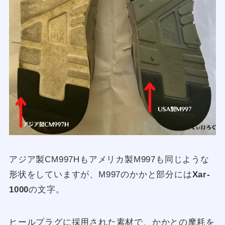
アジア製CM997Hもアメリカ製M997も同じような
形状をしていますが、M997のかかと部分には
Xar-
1000
の文字。
ヒールプラグに採用された素材で、かかとの摩耗を