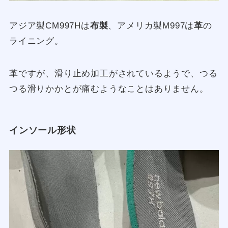
アジア製CM997Hは
布製
、アメリカ製M997は
革
の
ライニング。
革ですが、滑り止め加工がされているようで、つる
つる滑りかかとが痛むようなことはありません。
インソール形状