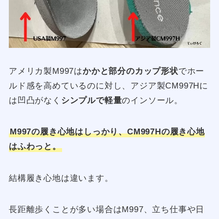
アメリカ製M997は
かかと部分のカップ形状
でホー
ルド感を高めているのに対し、アジア製CM997Hに
は凹凸がなく
シンプルで軽量
のインソール。
M997の履き心地はしっかり、CM997Hの履き心地
はふわっと。
結構履き心地は違います。
長距離歩くことが多い場合はM997、立ち仕事や日