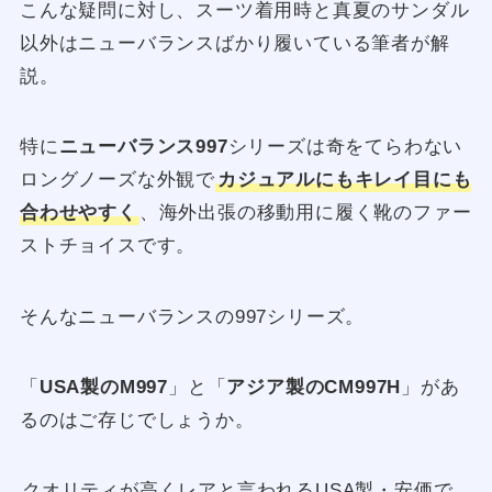
こんな疑問に対し、スーツ着用時と真夏のサンダル
以外はニューバランスばかり履いている筆者が解
説。
特に
ニューバランス997
シリーズは奇をてらわない
ロングノーズな外観で
カジュアルにもキレイ目にも
合わせやすく
、海外出張の移動用に履く靴のファー
ストチョイスです。
そんなニューバランスの997シリーズ。
「
USA製のM997
」と「
アジア製のCM997H
」があ
るのはご存じでしょうか。
クオリティが高くレアと言われるUSA製・安価で