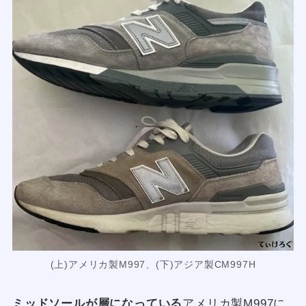
(上)アメリカ製M997、(下)アジア製CM997H
ミッドソールが層になっている
アメリカ製M997に