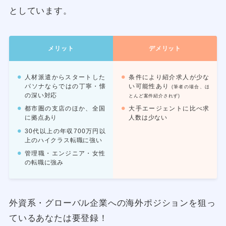
としています。
メリット
デメリット
人材派遣からスタートした
条件により紹介求人が少な
パソナならではの丁寧・懐
い可能性あり
(筆者の場合、ほ
の深い対応
とんど案件紹介されず)
都市圏の支店のほか、全国
大手エージェントに比べ求
に拠点あり
人数は少ない
30代以上の年収700万円以
上のハイクラス転職に強い
管理職・エンジニア・女性
の転職に強み
外資系・グローバル企業への海外ポジションを狙っ
ているあなたは要登録！