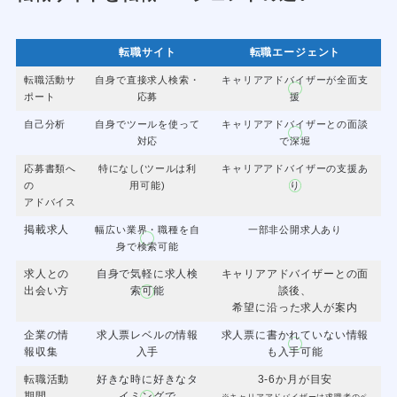
転職サイト
転職エージェント
転職活動サ
自身で直接求人検索・
キャリアアドバイザーが全面支
ポート
応募
援
自己分析
自身でツールを使って
キャリアアドバイザーとの面談
対応
で深堀
応募書類へ
特になし(ツールは利
キャリアアドバイザーの支援あ
の
用可能)
り
アドバイス
掲載求人
幅広い業界・職種を自
一部非公開求人あり
身で検索可能
求人との
自身で気軽に求人検
キャリアアドバイザーとの面
出会い方
索可能
談後、
希望に沿った求人が案内
企業の情
求人票レベルの情報
求人票に書かれていない情報
報収集
入手
も入手可能
転職活動
好きな時に好きなタ
3-6か月が目安
期間
イミングで