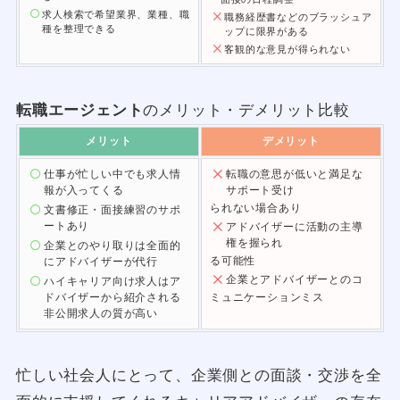
求人検索で希望業界、業種、職
職務経歴書などのブラッシュア
種を整理できる
ップに限界がある
客観的な意見が得られない
転職エージェント
のメリット・デメリット比較
メリット
デメリット
仕事が忙しい中でも求人情
転職の意思が低いと満足な
報が入ってくる
サポート受け
られない場合あり
文書修正・面接練習のサポ
ートあり
アドバイザーに活動の主導
権を握られ
企業とのやり取りは全面的
る可能性
にアドバイザーが代行
企業とアドバイザーとのコ
ハイキャリア向け求人はア
ドバイザーから紹介される
ミュニケーションミス
非公開求人の質が高い
忙しい社会人にとって、企業側との面談・交渉を全