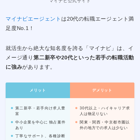
マイナビ公式サイト
マイナビエージェント
は20代の転職エージェント満
足度No.1！
就活生から絶大な知名度を誇る「マイナビ」は、イ
メージ通り
第二新卒や20代といった若手の転職活動
に強み
があります。
メリット
デメリット
第二新卒・若手向け求人豊
30代以上・ハイキャリア求
富
人は物足りない
中小企業を中心に 独占案件
関東・関西・中京都市圏以
あり
外の地方での求人は少ない
丁寧なサポート、各種診断