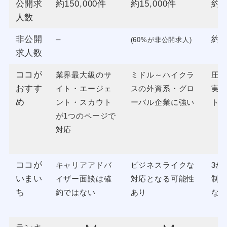
公開求
約150,000件
約15,000件
約2
人数
非公開
–
約2
(60%が非公開求人)
求人数
ココが
業界最大級のサ
ミドル～ハイクラ
圧
おすす
イト・エージェ
スの外資系・グロ
実
め
ント・スカウト
ーバル企業に強い
ト
が1つのページで
対応
ココが
キャリアアドバ
ビジネスライクな
3か
いまい
イザー面談は確
対応となる可能性
制
ち
約ではない
あり
な