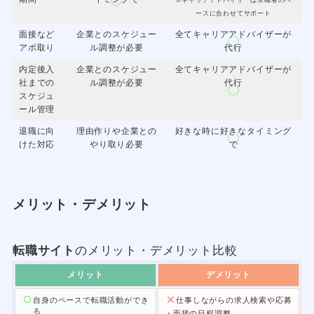
※キャリアアドバイザーは求職者のペ
ースに合わせてサポート
面接など
企業とのスケジュー
全てキャリアアドバイザーが
アポ取り
ル調整が必要
代行
内定後入
企業とのスケジュー
全てキャリアアドバイザーが
社までの
ル調整が必要
代行
スケジュ
ール管理
退職に向
理由作りや企業との
好きな時に好きなタイミング
けた対応
やり取り必要
で
メリット・デメリット
転職サイト
のメリット・デメリット比較
メリット
デメリット
自身のペースで転職活動ができ
仕事しながらの求人検索や応募
る
・面接の日程調整