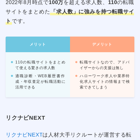
2022年8月時点で
100万
を超える求人数、
110
の転職
サイトをまとめた
「求人数」に強みを持つ転職サイ
ト
です。
メリット
デメリット
110の転職サイトをまとめ
転職サイトなので、アドバ
て使える驚きの求人数
イザーからの支援は無し
適職診断・WEB履歴書作
ハローワーク求人や業界特
成・年収査定が転職活動に
化求人サイトの情報まで検
活用できる
索できてしまう
リクナビNEXT
リクナビNEXT
は人材大手リクルートが運営する転