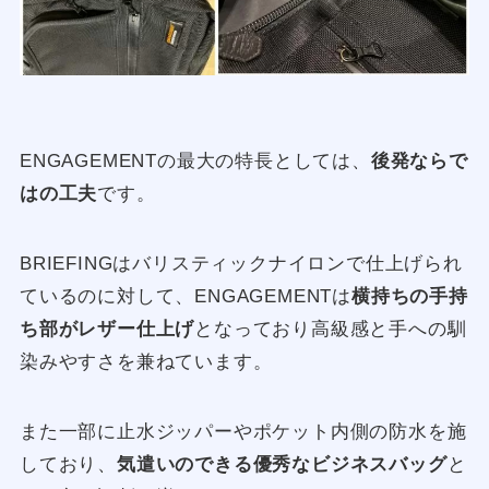
ENGAGEMENTの最大の特長としては、
後発ならで
はの工夫
です。
BRIEFINGはバリスティックナイロンで仕上げられ
ているのに対して、ENGAGEMENTは
横持ちの手持
ち部がレザー仕上げ
となっており高級感と手への馴
染みやすさを兼ねています。
また一部に止水ジッパーやポケット内側の防水を施
しており、
気遣いのできる優秀なビジネスバッグ
と