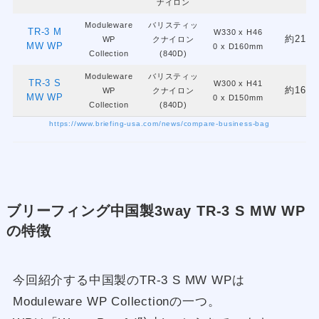
ナイロン
Moduleware
バリスティッ
TR-3 M
W330 x H46
約21.6
WP
クナイロン
MW WP
0 x D160mm
Collection
(840D)
Moduleware
バリスティッ
TR-3 S
W300 x H41
約16.2
WP
クナイロン
MW WP
0 x D150mm
Collection
(840D)
https://www.briefing-usa.com/news/compare-business-bag
ブリーフィング中国製3way TR-3 S MW WP
の特徴
今回紹介する中国製のTR-3 S MW WPは
Moduleware WP Collectionの一つ。