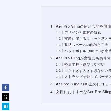
Amazon
筆者について
過去1-2か月に1回の海外出張
アフリカ・中南米除き海外出張25回
途上国駐在時は出張年40回(ほぼ週1)
ビジネスバッグ(リュック)へのこだ
TumiやBriefing、Aerの3wa