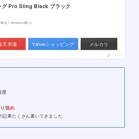
持は少な目なのか、レビュー記事がほとんどありません。
から、Aer Pro Slingを余すことなく紹介します。
や女性向きなポイントも解説するので、興味のある方はぜひ読んでみ
すすめ↓↓
Pro Sling Black ブラック
52時点 | Amazon調べ）