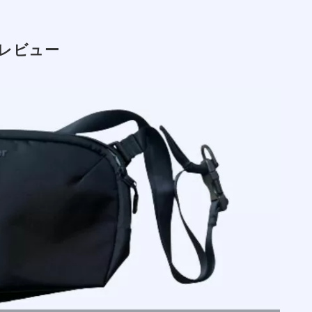
目次
徹底レビュー
デザイン性
余裕で収まるのがすごい
めの理由【Aer Day Sling 3 maxと比較】