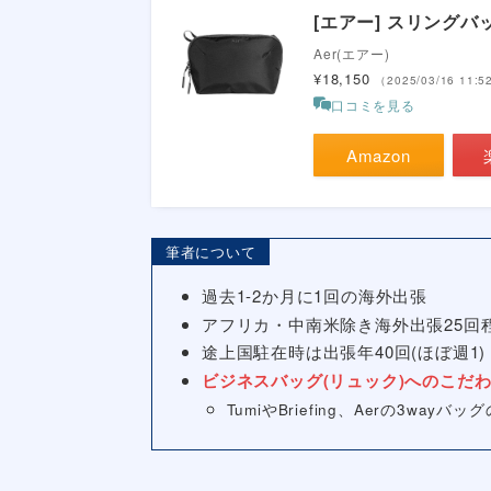
ではないでしょうか。
ミニマルでガジェット好きな男性からの支
この記事では、そんなPro Collectionの中
Aer Day Sling 3 maxとの違い
てください。
送料かからずポイントたまるECサイトがお
[エアー] スリングバッグ 
Aer(エアー)
¥18,150
（2025/03/16 11:
口コミを見る