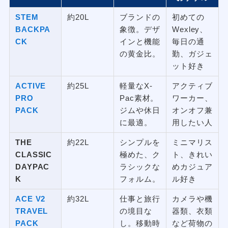
STEM
約20L
ブランドの
初めての
BACKPA
象徴。デザ
Wexley、
CK
インと機能
毎日の通
の黄金比。
勤、ガジェ
ット好き
ACTIVE
約25L
軽量なX-
アクティブ
PRO
Pac素材。
ワーカー、
PACK
ジムや休日
オンオフ兼
に最適。
用したい人
THE
約22L
シンプルを
ミニマリス
CLASSIC
極めた、ク
ト、きれい
DAYPAC
ラシックな
めカジュア
K
フォルム。
ル好き
A
CE V2
約32L
仕事と旅行
カメラや機
TRAVEL
の境目な
器類、衣類
PACK
し。移動時
など荷物の