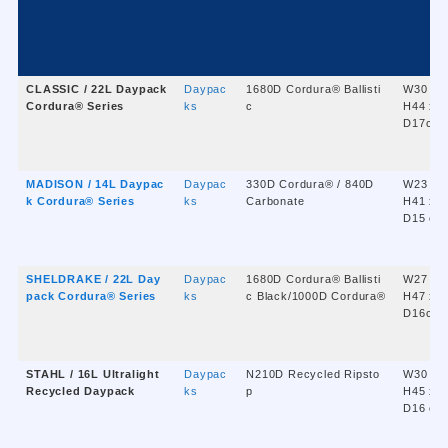
CLASSIC / 22L Daypack
Daypac
1680D Cordura® Ballisti
W30 x
Cordura® Series
ks
c
H44 x
D17cm
MADISON / 14L Daypac
Daypac
330D Cordura® / 840D
W23 x
k Cordura® Series
ks
Carbonate
H41 x
D15 cm
SHELDRAKE / 22L Day
Daypac
1680D Cordura® Ballisti
W27 x
pack Cordura® Series
ks
c Black/1000D Cordura®
H47 x
D16cm
STAHL / 16L Ultralight
Daypac
N210D Recycled Ripsto
W30 x
Recycled Daypack
ks
p
H45 x
D16 cm