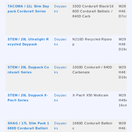
TACOMA / 11L Slim Day
Daypac
330D Cordura® Black/16
W28 x
pack Cordura® Series
ks
80D Cordura® Ballistic /
H46 x
840D Carb
D7cm
STEM / 20L Ultralight R
Daypac
N210D Recycled Ripsto
W29 x
ecycled Daypack
ks
p
H48 x
D16cm
STEM / 20L Daypack Co
Daypac
1000D Cordura® / 840D
W29 x
rdura® Series
ks
Carbonate
H48 x
D16cm
STEM / 20L Daypack X-
Daypac
X-Pac® X50 Multicam
W29 x
Pac® Series
ks
H48x D
16cm
SHAG / 17L Slim Pack 1
Daypac
1680D Cordura® Ballisti
W28 x
680D Cordura® Ballisti
ks
c
H46 x