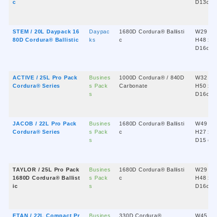
c
D13cm
STEM / 20L Daypack 16
Daypac
1680D Cordura® Ballisti
W29 x
80D Cordura® Ballistic
ks
c
H48 x
D16cm
ACTIVE / 25L Pro Pack
Busines
1000D Cordura® / 840D
W32 x
Cordura® Series
s Pack
Carbonate
H50 x
s
D16cm
JACOB / 22L Pro Pack
Busines
1680D Cordura® Ballisti
W49 x
Cordura® Series
s Pack
c
H27 x
s
D15 cm
TAYLOR / 25L Pro Pack
Busines
1680D Cordura® Ballisti
W29 x
1680D Cordura® Ballist
s Pack
c
H48 x
ic
s
D16cm
ETAN / 22L Compact Pr
Busines
330D Cordura®
W45 x