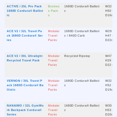
ACTIVE / 25L Pro Pack
Busines
1680D Cordura® Ballisti
W32 x
1680D Cordura® Ballist
s Pack
c
H50 x
ic
s
D16cm
ACE V2 / 32L Travel Pa
Modular
1680D Cordura® Ballisti
W29 x
ck 1680D Cordura® Ser
Travel
c / 840D Carb
H47 x
ies
Packs
D22cm
ACE V2 / 30L Ultralight
Modular
Recycled Ripstop
W47 x
Recycled Travel Pack
Travel
H29 x
Packs
D22 cm
VERNON / 30L Travel P
Modular
1680D Cordura® Ballisti
W32 x
ack 1680D Cordura® Ba
Travel
c
H52 x
llistic
Packs
D19cm
NANAIMO / 32L GymWo
Modular
1680D Cordura® Ballisti
W30 x
rk Backpack Cordura®
Travel
c
H53 x
Series
Packs
D20cm