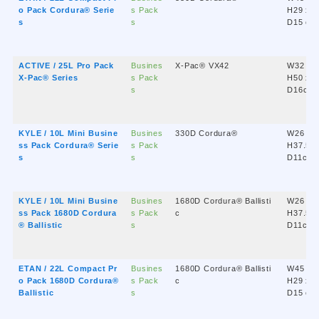
o Pack Cordura® Serie
s Pack
H29 x
s
s
D15 cm
ACTIVE / 25L Pro Pack
Busines
X-Pac® VX42
W32 x
X-Pac® Series
s Pack
H50 x
s
D16cm
KYLE / 10L Mini Busine
Busines
330D Cordura®
W26 x
ss Pack Cordura® Serie
s Pack
H37.5 x
s
s
D11cm
KYLE / 10L Mini Busine
Busines
1680D Cordura® Ballisti
W26 x
ss Pack 1680D Cordura
s Pack
c
H37.5 x
® Ballistic
s
D11cm
ETAN / 22L Compact Pr
Busines
1680D Cordura® Ballisti
W45 x
o Pack 1680D Cordura®
s Pack
c
H29 x
Ballistic
s
D15 cm