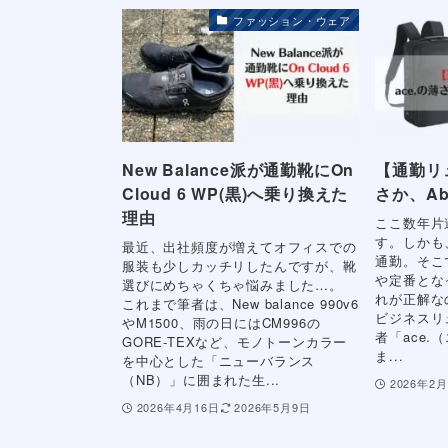
ファッション・ウェア
New Balance派が通勤靴にOn
【通勤リ
Cloud 6 WP(黒)へ乗り換えた
さか、Ab
理由
ここ数年片
す。しかも
最近、出社頻度が増えてオフィスでの
通勤。そこ
服装も少しカッチリしたんですが、靴
や定番とな
選びにめちゃくちゃ悩みました…。
れが正解な
これまで筆者は、New balance 990v6
ビジネスリ
やM1500、雨の日にはCM996の
者「ace
GORE-TEXなど、モノトーンカラー
ま...
を中心とした「ニューバランス
（NB）」に囲まれた生...
2026年2月
2026年4月16日
2026年5月9日