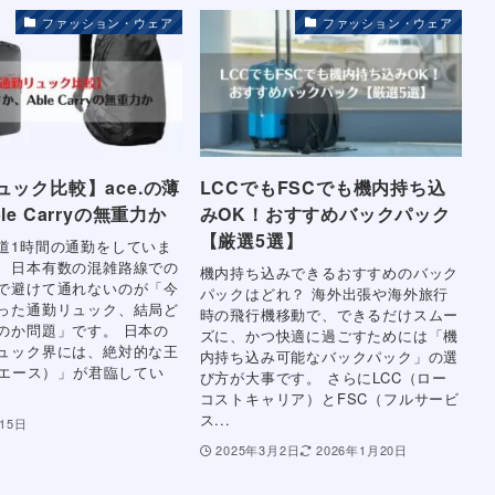
ファッション・ウェア
ファッション・ウェア
ュック比較】ace.の薄
LCCでもFSCでも機内持ち込
le Carryの無重力か
みOK！おすすめバックパック
【厳選5選】
道1時間の通勤をしていま
、日本有数の混雑路線での
機内持ち込みできるおすすめのバック
で避けて通れないのが「今
パックはどれ？ 海外出張や海外旅行
った通勤リュック、結局ど
時の飛行機移動で、できるだけスムー
のか問題」です。 日本の
ズに、かつ快適に過ごすためには「機
ュック界には、絶対的な王
内持ち込み可能なバックパック」の選
.（エース）」が君臨してい
び方が大事です。 さらにLCC（ロー
コストキャリア）とFSC（フルサービ
ス...
15日
2025年3月2日
2026年1月20日