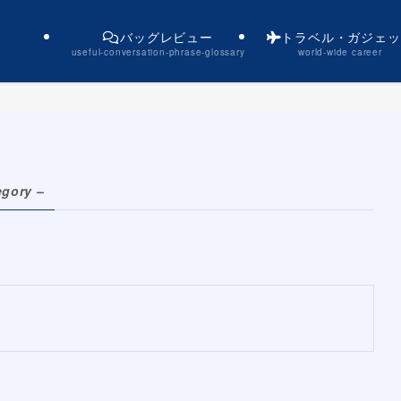
バッグレビュー
トラベル・ガジェッ
useful-conversation-phrase-glossary
world-wide career
egory –