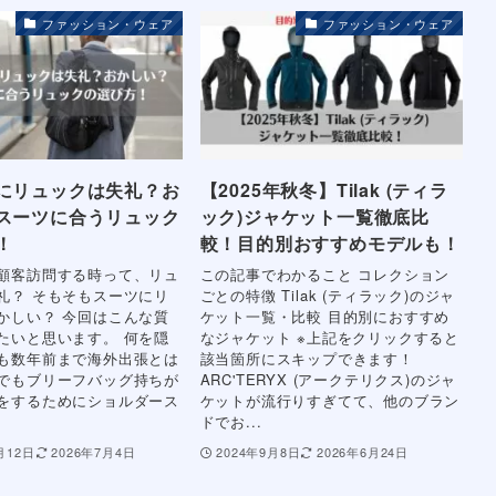
ファッション・ウェア
ファッション・ウェア
にリュックは失礼？お
【2025年秋冬】Tilak (ティラ
スーツに合うリュック
ック)ジャケット一覧徹底比
！
較！目的別おすすめモデルも！
顧客訪問する時って、リュ
この記事でわかること コレクション
礼？ そもそもスーツにリ
ごとの特徴 Tilak (ティラック)のジャ
かしい？ 今回はこんな質
ケット一覧・比較 目的別におすすめ
たいと思います。 何を隠
なジャケット ※上記をクリックすると
も数年前まで海外出張とは
該当箇所にスキップできます！
でもブリーフバッグ持ちが
ARC'TERYX (アークテリクス)のジャ
をするためにショルダース
ケットが流行りすぎてて、他のブラン
ドでお...
月12日
2026年7月4日
2024年9月8日
2026年6月24日