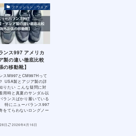
ファッション・ウェア
ランス997 アメリカ
ア製の違い徹底比較
張の移動靴】
スM997とCM997Hって
？ USA製とアジア製の詳
知りたい こんな疑問に対
着用時と真夏のサンダル以
バランスばかり履いている
。 特にニューバランス997
奇をてらわないロングノー
28日
2026年4月16日