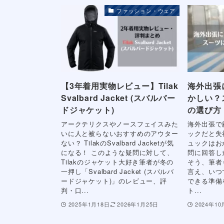
ファッション・ウェア
【3年着用実物レビュー】Tilak
海外出張
Svalbard Jacket (スバルバー
かしい？
ドジャケット)
の選び方
アークテリクスやノースフェイスみた
海外出張で
いに人と被らないおすすめのアウター
ックだと失
ない？ TilakのSvalbard Jacketが気
ュックはお
になる！ このような疑問に対して、
問に回答し
Tilakのジャケット大好き筆者が冬の
そう、筆者
一押し「Svalbard Jacket (スバルバ
言え、いつ
ードジャケット)」のレビュー、評
できる準備
判・口...
ト...
2025年1月18日
2026年1月25日
2024年10