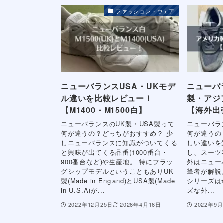
ファッション・ウェア
ニューバランスUSA・UKモデ
ニューバ
ル違いを比較レビュー！
製・アジ
【M1400・M1500白】
【海外出
ニューバランスのUK製・USA製って
ニューバラン
何が違うの？どっちがおすすめ？ 少
何が違うの
しニューバランスに知識がついてくる
しい違いを
と興味が出てくる品番(1000番台・
し、スーツ
900番台など)や生産地。 特にフラッ
外はニュー
グシップモデルということもありUK
筆者が解説
製(Made in England)とUSA製(Made
シリーズは
in U.S.A)が...
ズな外...
2022年12月25日
2026年4月16日
2022年9月