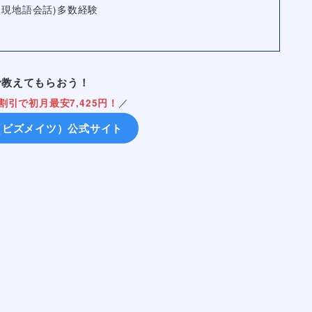
+現地語会話)多数経験
で教えてもらおう！
割引で初月最安7,425円！
／
es（ビズメイツ）公式サイト