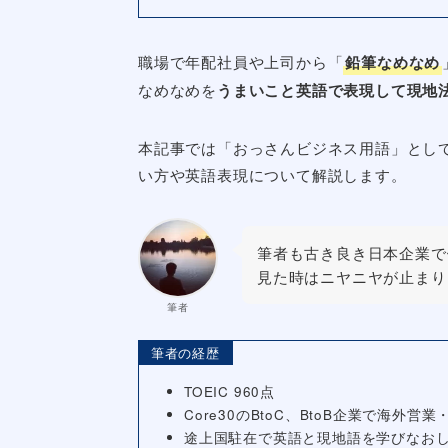
職場で年配社員や上司から「
鉛筆なめなめ
なめなめを
うまいこと英語で表現して現地
本記事では「おっさんビジネス用語」とし
い方や英語表現について解説します。
筆者も古き良き日本企業で
見た時はニヤニヤが止まり
筆者
筆者の経歴
TOEIC 960点
Core30のBtoC、BtoB企業で海外
途上国駐在で英語と現地語を学びなお