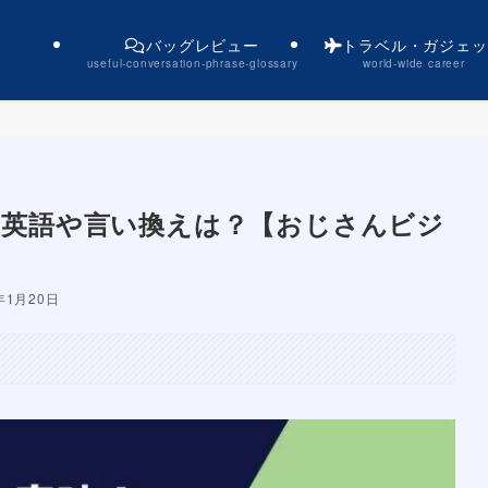
バッグレビュー
トラベル・ガジェッ
useful-conversation-phrase-glossary
world-wide career
！英語や言い換えは？【おじさんビジ
年1月20日