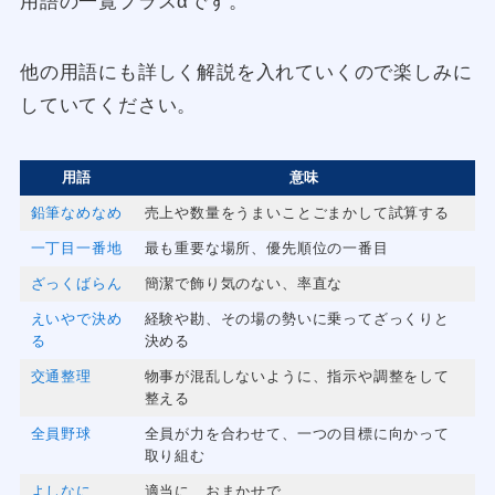
用語の一覧プラスαです。
他の用語にも詳しく解説を入れていくので楽しみに
していてください。
用語
意味
鉛筆なめなめ
売上や数量をうまいことごまかして試算する
一丁目一番地
最も重要な場所、優先順位の一番目
ざっくばらん
簡潔で飾り気のない、率直な
えいやで決め
経験や勘、その場の勢いに乗ってざっくりと
る
決める
交通整理
物事が混乱しないように、指示や調整をして
整える
全員野球
全員が力を合わせて、一つの目標に向かって
取り組む
よしなに
適当に、おまかせで