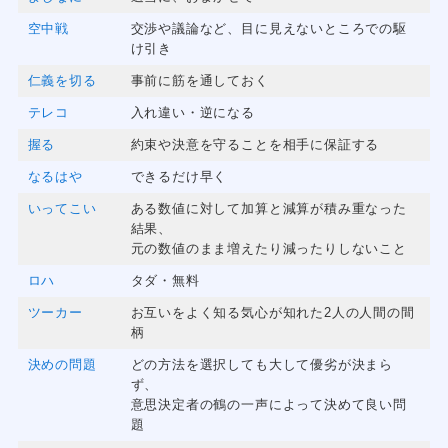
空中戦
交渉や議論など、目に見えないところでの駆
け引き
仁義を切る
事前に筋を通しておく
テレコ
入れ違い・逆になる
握る
約束や決意を守ることを相手に保証する
なるはや
できるだけ早く
いってこい
ある数値に対して加算と減算が積み重なった
結果、
元の数値のまま増えたり減ったりしないこと
ロハ
タダ・無料
ツーカー
お互いをよく知る気心が知れた2人の人間の間
柄
決めの問題
どの方法を選択しても大して優劣が決まら
ず、
意思決定者の鶴の一声によって決めて良い問
題