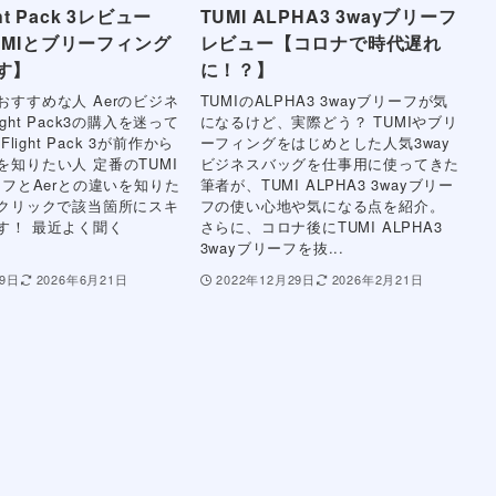
ght Pack 3レビュー
TUMI ALPHA3 3wayブリーフ
UMIとブリーフィング
レビュー【コロナで時代遅れ
す】
に！？】
おすすめな人 Aerのビジネ
TUMIのALPHA3 3wayブリーフが気
ght Pack3の購入を迷って
になるけど、実際どう？ TUMIやブリ
Flight Pack 3が前作から
ーフィングをはじめとした人気3way
を知りたい人 定番のTUMI
ビジネスバッグを仕事用に使ってきた
ーフとAerとの違いを知りた
筆者が、TUMI ALPHA3 3wayブリー
記クリックで該当箇所にスキ
フの使い心地や気になる点を紹介。
す！ 最近よく聞く
さらに、コロナ後にTUMI ALPHA3
3wayブリーフを抜...
月9日
2026年6月21日
2022年12月29日
2026年2月21日