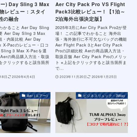
ー) Day Sling 3 Max
Aer City Pack Pro VS Flight
 実物レビュー：スタイ
Pack3比較レビュー！【1泊～
性の融合
2泊海外出張決定版】
ること Aer Day Sling
2025年3月にAer City Pack Pro2が登
Aer Day Sling 3 Max
場！ この記事でわかること 海外出
観・内装比較 Aer Day
張・海外旅行に不可欠なバッグの機能
 Max X-Pacのレビュー・口コ
Aer Flight Pack 3とAer City Pack
 Sling 3 Max X-Pacを選
Proの詳細比較 Aerの商品購入方法・
 Aerの商品購入方法・取扱
取扱店舗 Aer City Pack Proのメリッ
記をクリックすると該当箇所
ト ※上記をクリックすると該当箇所ま
で...
18日
2026年4月4日
2023年11月20日
2026年1月25日
Aer (エアー)
ビジネスリュック・3Way