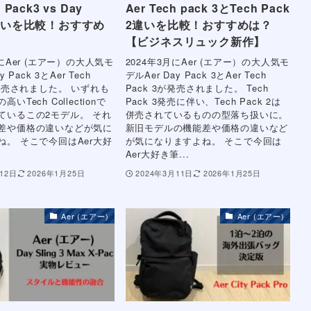
h Pack3 vs Day
Aer Tech pack 3とTech Pack
 違いを比較！おすすめ
2違いを比較！おすすめは？
【ビジネスリュック新作】
月にAer (エアー）の大人気モ
2024年3月にAer (エアー）の大人気モ
y Pack 3とAer Tech
デルAer Day Pack 3とAer Tech
が発売されました。 いずれも
Pack 3が発売されました。 Tech
いTech Collectionで
Pack 3発売に伴い、Tech Pack 2は
ているこの2モデル。 それ
併売されているものの型落ち扱いに。
差や価格の違いなどが気に
新旧モデルの機能差や価格の違いなど
ね。 そこで今回はAer大好
が気になりますよね。 そこで今回は
Aer大好き筆...
12日
2026年1月25日
2024年3月11日
2026年1月25日
Aer (エアー)
Aer (エアー)