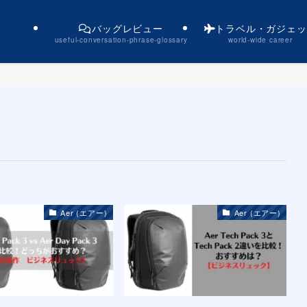
バッグレビュー
トラベル・ガジェッ
useful-conversation-phrase-glossary
world-wide career
Aer (エアー)
Aer (エアー)