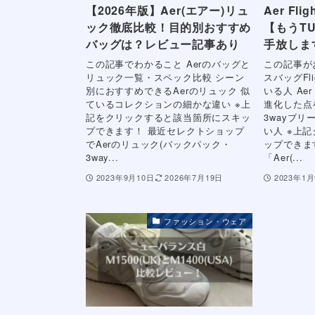
【2026年版】Aer(エアー)リュ
Aer Fli
ック徹底比較！目的別おすすめ
【もうT
バッグは？レビュー記事あり
手放しま
この記事でわかること Aerのバッグと
この記事が
リュック一覧・スペック比較 シーン
スバッグFli
別におすすめできるAerのリュック 似
いる人 Aer 
ているコレクションの細かな違い ※上
進化した点
記をクリックすると該当箇所にスキッ
3wayブリ
プできます！ 最近セレクトショップ
い人 ※上
でAerのリュック(バックパック・
ップできま
3way...
「Aer(...
2023年9月10日
2026年7月19日
2023年1
ファッション・ウェア