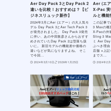
Aer Day Pack 3とDay Pack 2
Aer (エア
違いを比較！おすすめは？【ビ
X-Pac
ジネスリュック新作】
ルと機能
2024年3月にAer (エアー）の大人気モ
この記事でわか
デル Day Pack 3とAer Tech Pack 3
3 Maxの概要 
が発売されました。 Day Pack 3発売
X-Pacの外
に伴い、あの中田敦彦さんからおすす
Sling 3
めされていたDay Pack 2は型落ち扱
ミ Aer Day
いに。 新旧モデルの機能差や価格の
ぶべき理由
違いなどが気になりますよね。 そこ
店舗 ※上
で今回...
までス...
2024年3月10日
2026年1月25日
2024年2月
Aer (エアー)